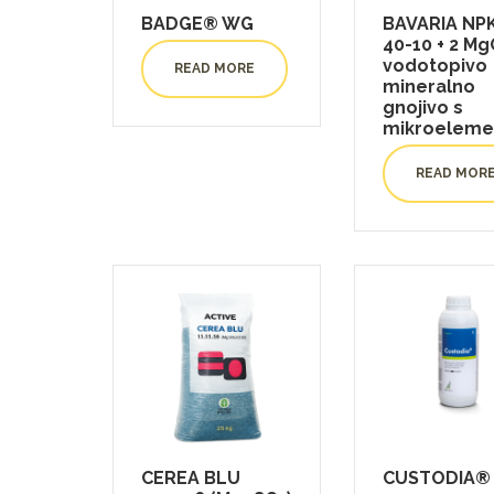
BADGE® WG
BAVARIA NPK
40-10 + 2 Mg
vodotopivo
READ MORE
mineralno
gnojivo s
mikroeleme
READ MOR
CEREA BLU
CUSTODIA®