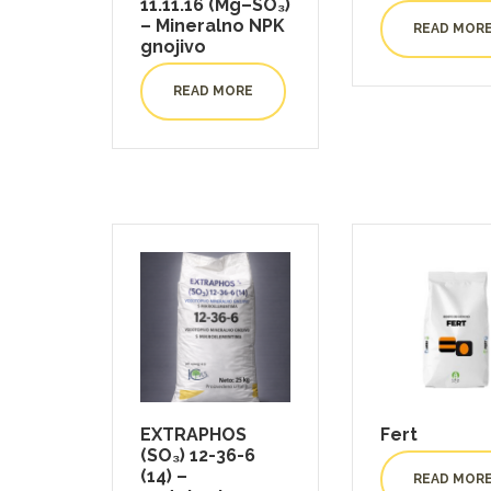
11.11.16 (Mg–SO₃)
– Mineralno NPK
READ MOR
gnojivo
READ MORE
EXTRAPHOS
Fert
(SO₃) 12-36-6
(14) –
READ MOR