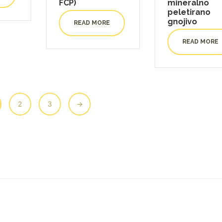
FCP)
mineralno
peletirano
gnojivo
READ MORE
READ MORE
2
3
→