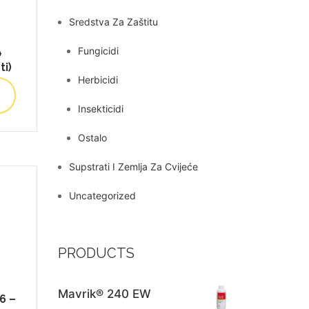
Sredstva Za Zaštitu
Fungicidi
+
i)
Herbicidi
Insekticidi
Ostalo
Supstrati I Zemlja Za Cvijeće
Uncategorized
PRODUCTS
Mavrik® 240 EW
6 –