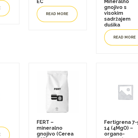
EC
Mineralno
gnojivo s
E
visokim
READ MORE
sadržajem
dušika
READ MORE
FERT –
Fertigrena 7-
mineralno
14 (4MgO) –
gnojivo (Cerea
organo-
E