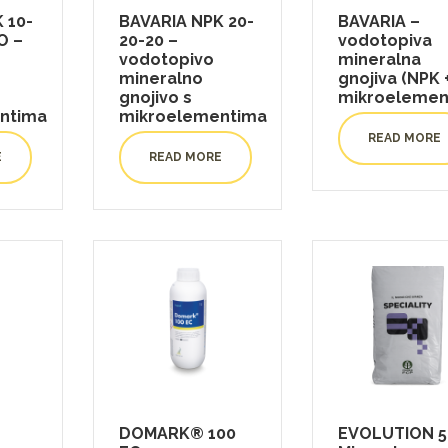
 10-
BAVARIA NPK 20-
BAVARIA –
O –
20-20 –
vodotopiva
vodotopivo
mineralna
mineralno
gnojiva (NPK 
gnojivo s
mikroelement
ntima
mikroelementima
READ MORE
E
READ MORE
DOMARK® 100
EVOLUTION 5