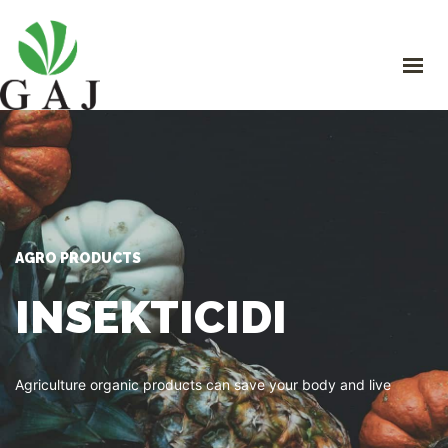
GAJ
O NAMA
PROIZVODI
PROGRAMI ISHRANE I ZAŠTITE
ORGANSKA PROIZVODNJA
STRUČNI SAVJETI
KONTAKT
AGRO PRODUCTS
INSEKTICIDI
Agriculture organic products can save your body and live