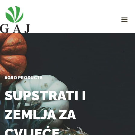
GAJ
O NAMA
PROIZVODI
PROGRAMI ISHRANE I ZAŠTITE
ORGANSKA PROIZVODNJA
STRUČNI SAVJETI
KONTAKT
AGRO PRODUCTS
SUPSTRATI I
ZEMLJA ZA
CVIJEĆE