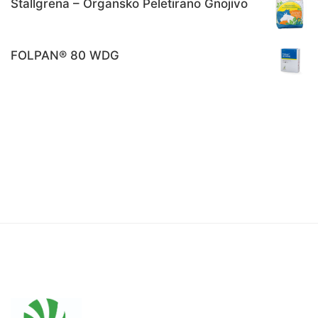
Stallgrena – Organsko Peletirano Gnojivo
FOLPAN® 80 WDG