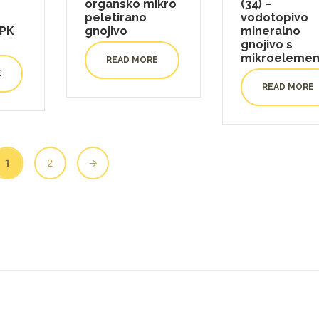
organsko mikro
(34) –
peletirano
vodotopivo
NPK
gnojivo
mineralno
gnojivo s
mikroelemen
READ MORE
E
READ MORE
1
2
→