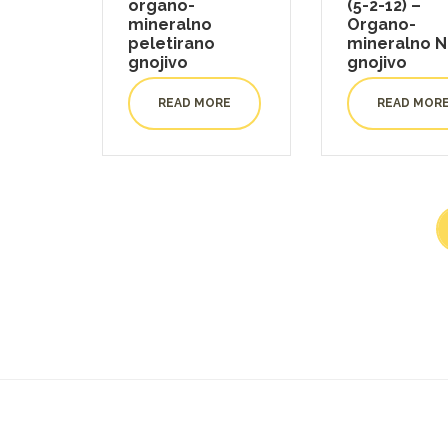
organo-
(5-2-12) –
mineralno
Organo-
peletirano
mineralno 
gnojivo
gnojivo
READ MORE
READ MOR