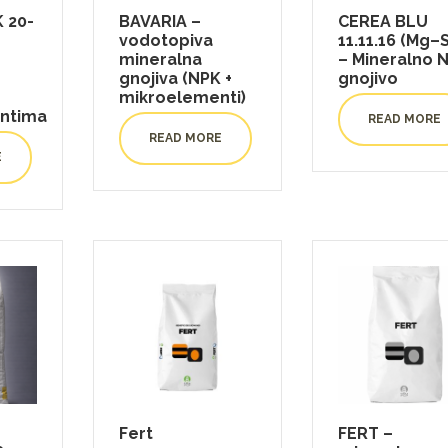
 20-
BAVARIA –
CEREA BLU
vodotopiva
11.11.16 (Mg–
mineralna
– Mineralno 
gnojiva (NPK +
gnojivo
mikroelementi)
ntima
READ MORE
READ MORE
E
Fert
FERT –