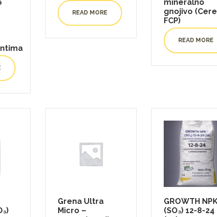
6
mineralno
gnojivo (Cer
READ MORE
FCP)
READ MORE
ntima
E
Grena Ultra
GROWTH NP
₃)
Micro –
(SO₃) 12-8-24