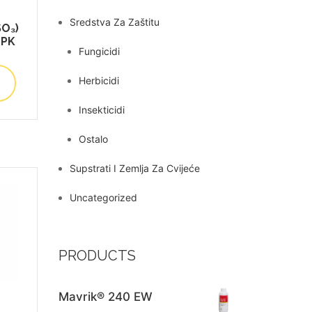
Sredstva Za Zaštitu
SO₃)
NPK
Fungicidi
Herbicidi
Insekticidi
Ostalo
Supstrati I Zemlja Za Cvijeće
Uncategorized
PRODUCTS
Mavrik® 240 EW