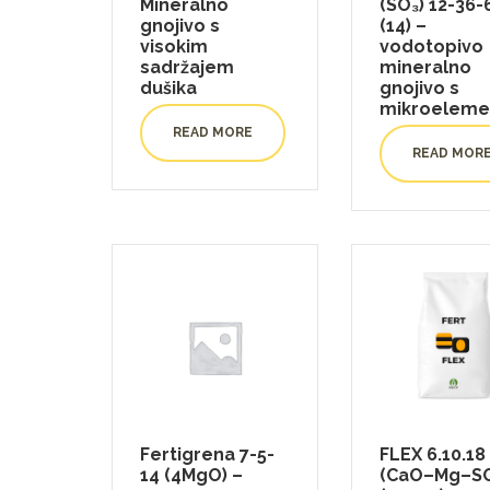
Mineralno
(SO₃) 12-36-
gnojivo s
(14) –
visokim
vodotopivo
sadržajem
mineralno
dušika
gnojivo s
mikroeleme
READ MORE
READ MOR
Fertigrena 7-5-
FLEX 6.10.18
14 (4MgO) –
(CaO–Mg–SO