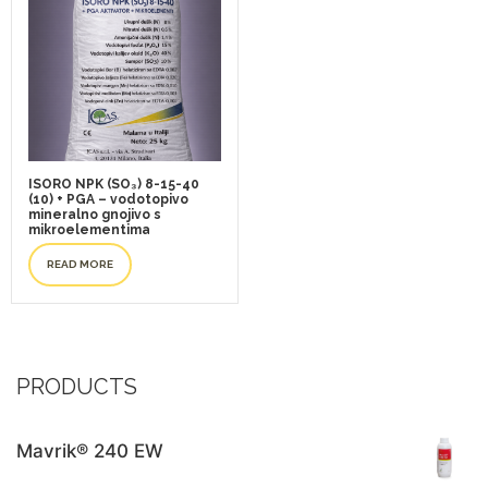
ISORO NPK (SO₃) 8-15-40
(10) + PGA – vodotopivo
mineralno gnojivo s
mikroelementima
READ MORE
PRODUCTS
Mavrik® 240 EW