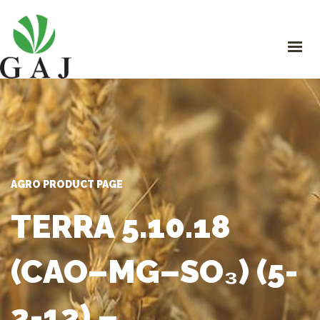
GAJ
O NAMA
PROIZVODI
PROGRAMI ISHRANE I ZAŠTITE
ORGANSKA PROIZVODNJA
STRUČNI SAVJETI
KONTAKT
AGRO PRODUCT PAGE
TERRA 5.10.18
(CAO–MG–SO₃) (5-
2-12) –